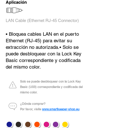
Aplicación
LAN Cable (Ethernet RJ-45 Connector)
• Bloquea cables LAN en el puerto
Ethernet (RJ-45) para evitar su
extracción no autorizada.• Solo se
puede desbloquear con la Lock Key
Basic correspondiente y codificada
del mismo color.
Solo se puede desbloquear con la Lock Key
Basic (U03) correspondiente y codificada del
mismo color.
¿Dónde comprar?
Por favor, visite
www.smartkeeper-shop.eu