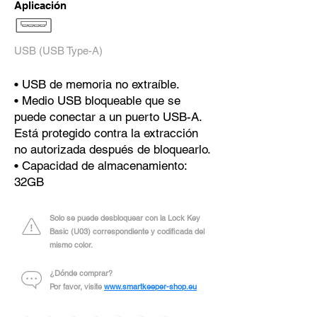
Aplicación
USB (USB Type-A)
• USB de memoria no extraíble.
• Medio USB bloqueable que se
puede conectar a un puerto USB-A.
Está protegido contra la extracción
no autorizada después de bloquearlo.
• Capacidad de almacenamiento:
32GB
Solo se puede desbloquear con la Lock Key
Basic (U03) correspondiente y codificada del
mismo color.
¿Dónde comprar?
Por favor, visite
www.smartkeeper-shop.eu