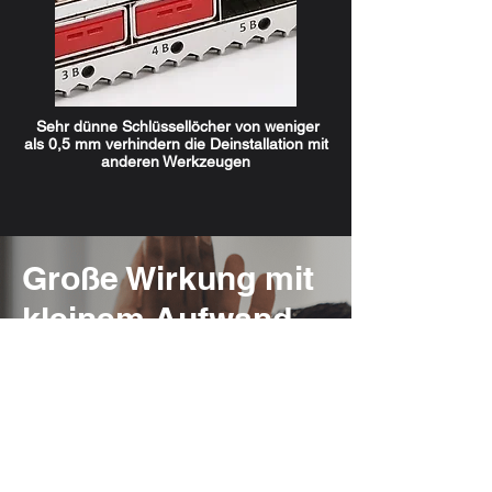
Sehr dünne Schlüssellöcher von weniger
als 0,5 mm verhindern die Deinstallation mit
anderen Werkzeugen
Große Wirkung mit
kleinem Aufwand
Sicherheit nur durch Software reicht
heutzutage allein nicht mehr aus.
Integrieren sie eine zusätzlich
physische Sicherheitsebene für ihre
sensiblen Informationen.