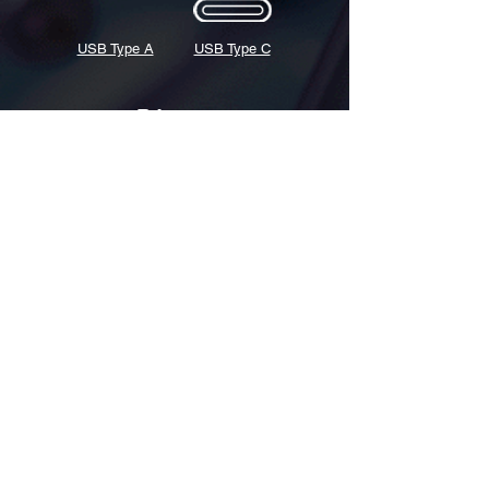
USB Type A
USB Type C
Réseau
Ethernet RJ45
Ethernet RJ45
Connector
Port
GBIC Module
SFP
(LC,SC)
Module