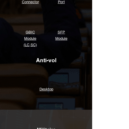
Connector
Port
GBIC
SFP
Module
Module
(LC,SC)
Anti-vol
Desktop