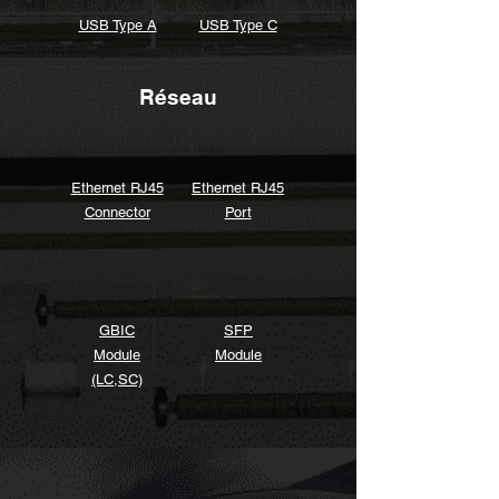
USB Type A
USB Type C
Réseau
Ethernet RJ45
Ethernet RJ45
Connector
Port
GBIC
SFP
Module
Module
(LC,SC)