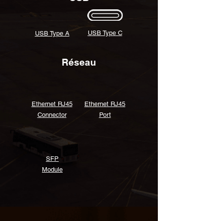
USB Type C
USB Type A
Réseau
Ethernet RJ45
Ethernet RJ45
Connector
Port
SFP
Module