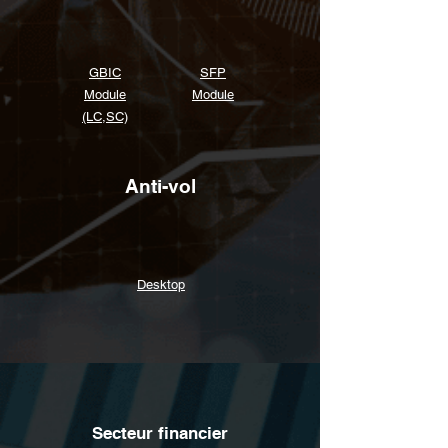
GBIC
SFP
Module
Module
(LC,SC)
Anti-vol
Desktop
Secteur financier