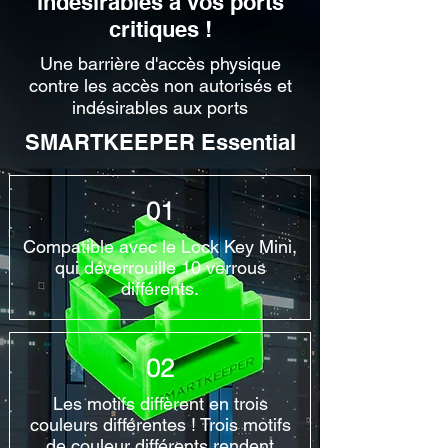
indésirables à vos ports
critiques !
Une barrière d'accès physique
contre les accès non autorisés et
indésirables aux ports
SMARTKEEPER Essential
01
Compatible avec le Lock Key Mini,
qui déverrouille 10 verrous
différents.
02
Les motifs diffèrent en trois
couleurs différentes ! Trois motifs
de couleur différents rendent