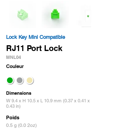
Lock Key Mini Compatible
RJ11 Port Lock
MNL04
Couleur
Dimensions
W 9.4 x H 10.5 x L 10.9 mm (0.37 x 0.41 x
0.43 in)
Poids
0.5 g (0.0 2oz)