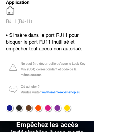
Application
RJ11 (RJ-11)
• S'insère dans le port RJ11 pour
bloquer le port RJ11 inutilisé et
empêcher tout accès non autorisé.
Ne peut être déverrouillé qu'avec le Lock Key
Mini (U04) correspondant et codé de la
même couleur.
Où acheter ?
Veuillez visiter
www.smartkeeper-shop.eu
Empêchez les accès